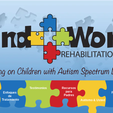
Testimonios
Recursos
para
Enfoques
Padres
de
Tratamiento
Autismo & Usted